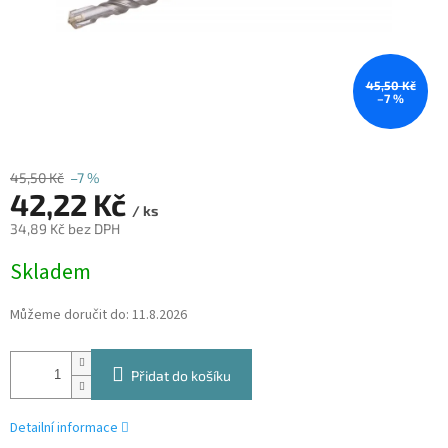
45,50 Kč
–7 %
45,50 Kč
–7 %
42,22 Kč
/ ks
34,89 Kč bez DPH
Měrná
Skladem
cena:
Můžeme doručit do:
11.8.2026
Přidat do košíku
Detailní informace