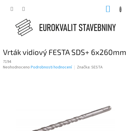
Přejít
NÁKUP
na
obsah
KOŠÍK
Vrták vidiový FESTA SDS+ 6x260mm
7194
Průměrné
Neohodnoceno
Podrobnosti hodnocení
Značka:
SESTA
hodnocení
produktu
je
0,0
z
5
hvězdiček.