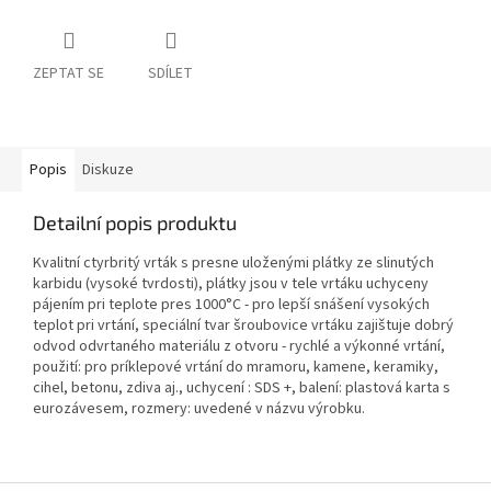
ZEPTAT SE
SDÍLET
Popis
Diskuze
Detailní popis produktu
Kvalitní ctyrbritý vrták s presne uloženými plátky ze slinutých
karbidu (vysoké tvrdosti), plátky jsou v tele vrtáku uchyceny
pájením pri teplote pres 1000°C - pro lepší snášení vysokých
teplot pri vrtání, speciální tvar šroubovice vrtáku zajištuje dobrý
odvod odvrtaného materiálu z otvoru - rychlé a výkonné vrtání,
použití: pro príklepové vrtání do mramoru, kamene, keramiky,
cihel, betonu, zdiva aj., uchycení : SDS +, balení: plastová karta s
eurozávesem, rozmery: uvedené v názvu výrobku.