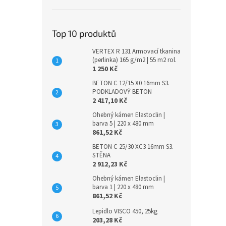
Top 10 produktů
VERTEX R 131 Armovací tkanina
(perlinka) 165 g/m2 | 55 m2 rol.
1 250 Kč
BETON C 12/15 X0 16mm S3.
PODKLADOVÝ BETON
2 417,10 Kč
Ohebný kámen Elastoclin |
barva 5 | 220 x 480 mm
861,52 Kč
BETON C 25/30 XC3 16mm S3.
STĚNA
2 912,23 Kč
Ohebný kámen Elastoclin |
barva 1 | 220 x 480 mm
861,52 Kč
Lepidlo VISCO 450, 25kg
203,28 Kč