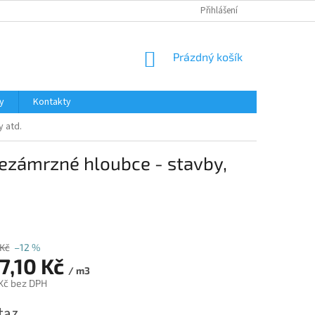
Přihlášení
NÁKUPNÍ
Prázdný košík
KOŠÍK
y
Kontakty
 atd.
ezámrzné hloubce - stavby,
 Kč
–12 %
7,10 Kč
/ m3
 Kč bez DPH
taz