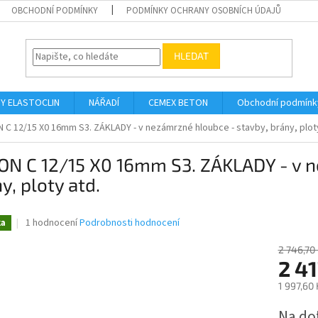
OBCHODNÍ PODMÍNKY
PODMÍNKY OCHRANY OSOBNÍCH ÚDAJŮ
HLEDAT
Y ELASTOCLIN
NÁŘADÍ
CEMEX BETON
Obchodní podmínk
 C 12/15 X0 16mm S3. ZÁKLADY - v nezámrzné hloubce - stavby, brány, ploty
ON C 12/15 X0 16mm S3. ZÁKLADY - v n
y, ploty atd.
Průměrné
1 hodnocení
Podrobnosti hodnocení
ka
hodnocení
produktu
2 746,70
je
2 41
5,0
1 997,60
z
5
Měrná
Na do
hvězdiček.