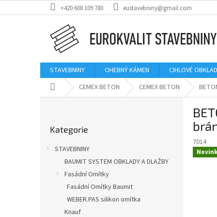
Přejít
+420 608 109 780
eustavebniny@gmail.com
na
obsah
STAVEBNINY
OHEBNÝ KÁMEN
CIHLOVÉ OBKLAD
Domů
CEMEX BETON
CEMEX BETON
BETON
P
BET
o
Přeskočit
s
brán
Kategorie
kategorie
t
7014
r
STAVEBNINY
Novin
a
BAUMIT SYSTEM OBKLADY A DLAŽBY
n
Fasádní Omítky
n
í
Fasádní Omítky Baumit
p
WEBER.PAS silikon omítka
a
Knauf