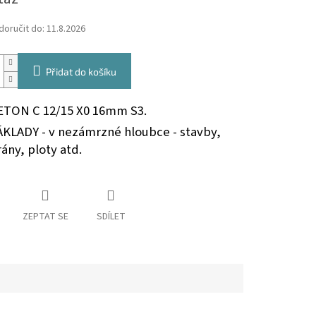
oručit do:
11.8.2026
Přidat do košíku
ETON C 12/15 X0 16mm S3.
ÁKLADY - v nezámrzné hloubce - stavby,
ány, ploty atd.
ZEPTAT SE
SDÍLET