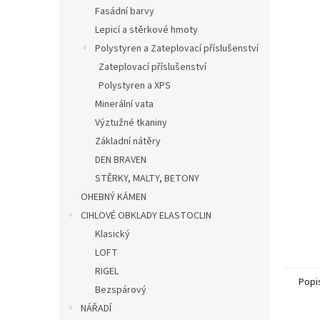
n
Fasádní barvy
e
Lepicí a stěrkové hmoty
l
Polystyren a Zateplovací příslušenství
Zateplovací příslušenství
Polystyren a XPS
Minerální vata
Výztužné tkaniny
Základní nátěry
DEN BRAVEN
STĚRKY, MALTY, BETONY
OHEBNÝ KÁMEN
CIHLOVÉ OBKLADY ELASTOCLIN
Klasický
LOFT
RIGEL
Popi
Bezspárový
NÁŘADÍ