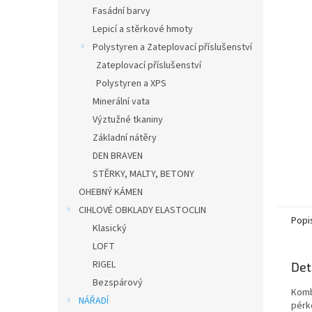
n
Fasádní barvy
e
Lepicí a stěrkové hmoty
l
Polystyren a Zateplovací příslušenství
Zateplovací příslušenství
Polystyren a XPS
Minerální vata
Výztužné tkaniny
Základní nátěry
DEN BRAVEN
STĚRKY, MALTY, BETONY
OHEBNÝ KÁMEN
CIHLOVÉ OBKLADY ELASTOCLIN
Popi
Klasický
LOFT
RIGEL
Det
Bezspárový
Komb
NÁŘADÍ
pérk