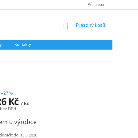
Přihlášení
NÁKUPNÍ
Prázdný košík
KOŠÍK
y
Kontakty
–27 %
26 Kč
/ ks
 bez DPH
em u výrobce
oručit do:
13.8.2026