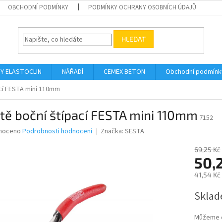
OBCHODNÍ PODMÍNKY
PODMÍNKY OCHRANY OSOBNÍCH ÚDAJŮ
HLEDAT
Y ELASTOCLIN
NÁŘADÍ
CEMEX BETON
Obchodní podmínk
ací FESTA mini 110mm
tě boční štípací FESTA mini 110mm
7152
né
noceno
Podrobnosti hodnocení
Značka:
SESTA
ní
u
69,25 Kč
50,
41,54 Kč
Měrná
Sklad
ek.
cena:
Můžeme d