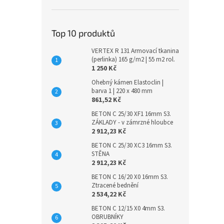
Top 10 produktů
VERTEX R 131 Armovací tkanina
(perlinka) 165 g/m2 | 55 m2 rol.
1 250 Kč
Ohebný kámen Elastoclin |
barva 1 | 220 x 480 mm
861,52 Kč
BETON C 25/30 XF1 16mm S3.
ZÁKLADY - v zámrzné hloubce
2 912,23 Kč
BETON C 25/30 XC3 16mm S3.
STĚNA
2 912,23 Kč
BETON C 16/20 X0 16mm S3.
Ztracené bednění
2 534,22 Kč
BETON C 12/15 X0 4mm S3.
OBRUBNÍKY