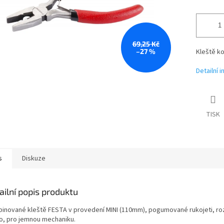
69,25 Kč
–27 %
Kleště k
Detailní 
TISK
s
Diskuze
ailní popis produktu
inované kleště FESTA v provedení MINI (110mm), pogumované rukojeti, roz
o, pro jemnou mechaniku.