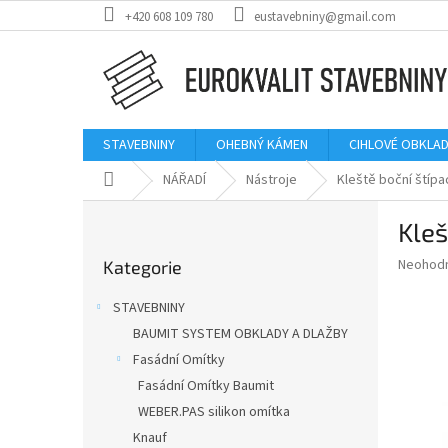
Přejít
+420 608 109 780
eustavebniny@gmail.com
na
obsah
STAVEBNINY
OHEBNÝ KÁMEN
CIHLOVÉ OBKLAD
Domů
NÁŘADÍ
Nástroje
Kleště boční štíp
P
Kleš
o
Přeskočit
s
Průměr
Neohod
Kategorie
kategorie
t
hodnoce
r
produkt
STAVEBNINY
a
je
BAUMIT SYSTEM OBKLADY A DLAŽBY
0,0
n
z
Fasádní Omítky
n
5
í
Fasádní Omítky Baumit
hvězdič
p
WEBER.PAS silikon omítka
a
Knauf