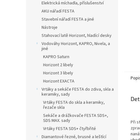
Elektrická míchadla, příslušenství
AKU nářadí FESTA
Stavební nářadí FESTA a jiné
Nástroje
Stahovací latě Horizont, hladící desky
Vodováhy Horizont, KAPRO, Nivela, a
jiné
KAPRO Saturn
Horizont 2 libely
Horizont 3 libely
Popi
Horizont EXACTA
Vrtáky a sekáče FESTA do zdiva, skla a
keramiky, sady
Det
Vrtáky FESTA do skla a keramiky,
řezače skla
Sekáče a drážkovače FESTA SDS+,
SDS MAX. sady
Při s
zpra
Vrtáky FESTA SDS+ čtyřbřité
naná
Diamantové řezné, brusné a leštící
vho