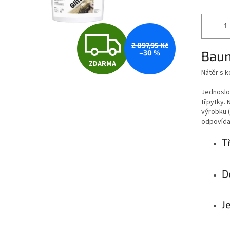
Z
2 897,95 Kč
Baum
–30 %
ZDARMA
D
Nátěr s k
Jednoslož
třpytky. 
A
výrobku 
odpovídaj
R
T
D
M
J
A