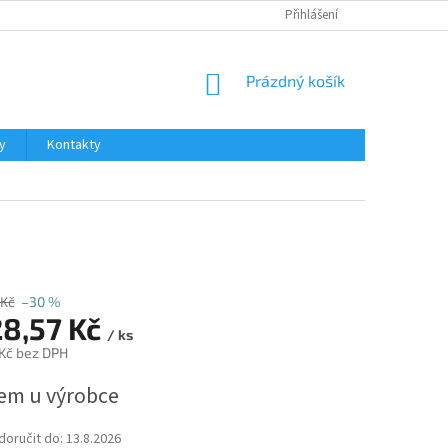
Přihlášení
NÁKUPNÍ
Prázdný košík
KOŠÍK
y
Kontakty
 Kč
–30 %
28,57 Kč
/ ks
 Kč bez DPH
em u výrobce
oručit do:
13.8.2026