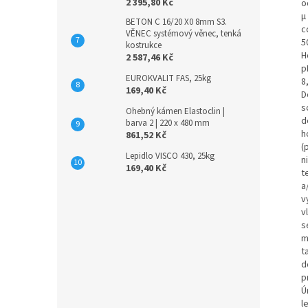
2 395,80 Kč
o
μ
BETON C 16/20 X0 8mm S3.
c
VĚNEC systémový věnec, tenká
5
kostrukce
H
2 587,46 Kč
p
EUROKVALIT FAS, 25kg
8
169,40 Kč
D
s
Ohebný kámen Elastoclin |
d
barva 2 | 220 x 480 mm
h
861,52 Kč
(p
Lepidlo VISCO 430, 25kg
n
169,40 Kč
t
a
v
v
s
m
t
d
p
Ú
l