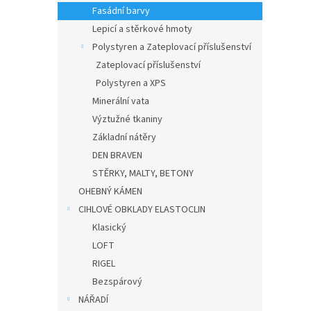
n
Fasádní barvy
e
Lepicí a stěrkové hmoty
l
Polystyren a Zateplovací příslušenství
Zateplovací příslušenství
Polystyren a XPS
Minerální vata
Výztužné tkaniny
Základní nátěry
DEN BRAVEN
STĚRKY, MALTY, BETONY
OHEBNÝ KÁMEN
CIHLOVÉ OBKLADY ELASTOCLIN
Klasický
LOFT
RIGEL
Bezspárový
NÁŘADÍ