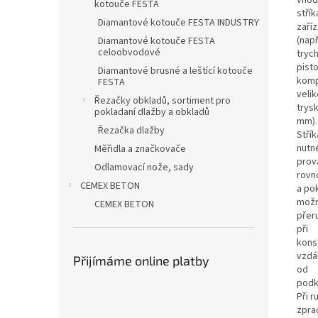
kotouče FESTA
stří
Diamantové kotouče FESTA INDUSTRY
zaří
(např
Diamantové kotouče FESTA
celoobvodové
tryc
pisto
Diamantové brusné a leštící kotouče
komp
FESTA
velik
Řezačky obkladů, sortiment pro
trysk
pokladaní dlažby a obkladů
mm).
Řezačka dlažby
Střík
nutn
Měřidla a značkovače
prov
Odlamovací nože, sady
rovn
CEMEX BETON
a po
možn
CEMEX BETON
přer
při
kons
vzdá
Přijímáme online platby
od
podk
Při r
zpra