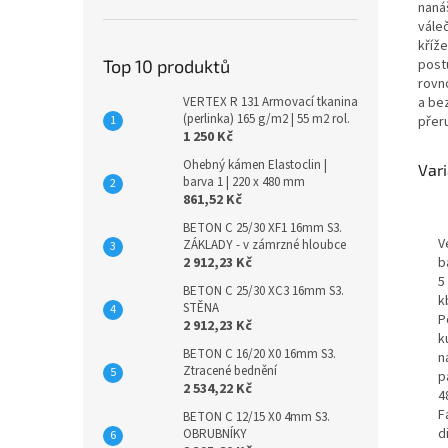
naná
vále
kříž
post
Top 10 produktů
rovn
a be
VERTEX R 131 Armovací tkanina
(perlinka) 165 g/m2 | 55 m2 rol.
přer
1 250 Kč
Ohebný kámen Elastoclin |
Var
barva 1 | 220 x 480 mm
861,52 Kč
BETON C 25/30 XF1 16mm S3.
V
ZÁKLADY - v zámrzné hloubce
b
2 912,23 Kč
5 
BETON C 25/30 XC3 16mm S3.
k
STĚNA
P
2 912,23 Kč
k
BETON C 16/20 X0 16mm S3.
n
Ztracené bednění
p
2 534,22 Kč
4
F
BETON C 12/15 X0 4mm S3.
d
OBRUBNÍKY