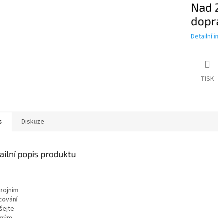
Nad 
dopr
Detailní 
TISK
s
Diskuze
ailní popis produktu
trojním
cování
šejte
dným