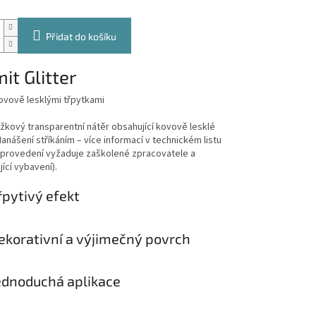
Přidat do košíku
it Glitter
ovově lesklými třpytkami
kový transparentní nátěr obsahující kovově lesklé
Nanášení stříkáním – více informací v technickém listu
(provedení vyžaduje zaškolené zpracovatele a
ící vybavení).
řpytivý efekt
ekorativní a výjimečný povrch
ednoduchá aplikace