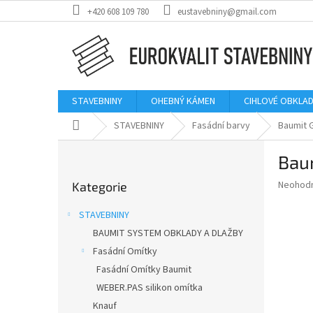
Přejít
+420 608 109 780
eustavebniny@gmail.com
na
obsah
STAVEBNINY
OHEBNÝ KÁMEN
CIHLOVÉ OBKLAD
Domů
STAVEBNINY
Fasádní barvy
Baumit G
P
Baum
o
Přeskočit
s
Průměr
Neohod
Kategorie
kategorie
t
hodnoce
r
produkt
STAVEBNINY
a
je
BAUMIT SYSTEM OBKLADY A DLAŽBY
0,0
n
z
Fasádní Omítky
n
5
í
Fasádní Omítky Baumit
hvězdič
p
WEBER.PAS silikon omítka
a
Knauf