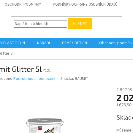
OBCHODNÍ PODMÍNKY
PODMÍNKY OCHRANY OSOBNÍCH ÚDAJŮ
HLEDAT
Y ELASTOCLIN
NÁŘADÍ
CEMEX BETON
Obchodní podmínk
litter 5l
it Glitter 5l
7121
né
noceno
Podrobnosti hodnocení
Značka:
BAUMIT
ní
u
2 897,95
2 0
1 676,50
Měrná
Sklad
ek.
cena:
Můžeme d