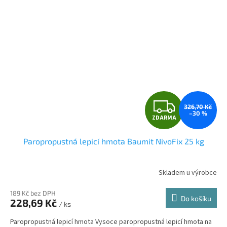
Z
326,70 Kč
–30 %
ZDARMA
D
Paropropustná lepicí hmota Baumit NivoFix 25 kg
A
R
Skladem u výrobce
Průměrné
hodnocení
M
produktu
189 Kč bez DPH
Do košíku
228,69 Kč
je
/ ks
A
5,0
Paropropustná lepicí hmota Vysoce paropropustná lepicí hmota na
z