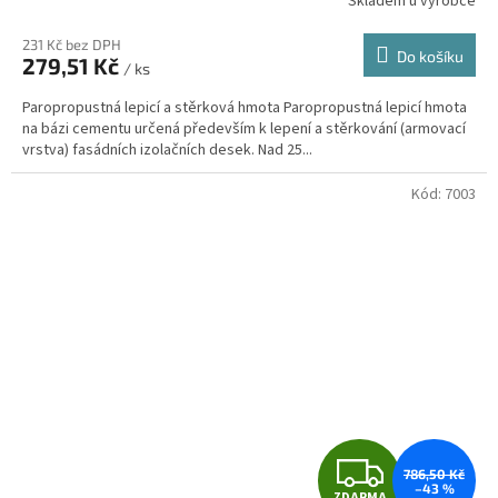
Skladem u výrobce
Průměrné
hodnocení
M
produktu
231 Kč bez DPH
Do košíku
279,51 Kč
je
/ ks
A
5,0
Paropropustná lepicí a stěrková hmota Paropropustná lepicí hmota
z
na bázi cementu určená především k lepení a stěrkování (armovací
5
vrstva) fasádních izolačních desek. Nad 25...
hvězdiček.
Kód:
7003
Z
786,50 Kč
–43 %
ZDARMA