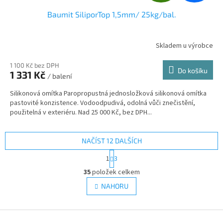
D
Baumit SiliporTop 1,5mm/ 25kg/bal.
A
R
Skladem u výrobce
Průměrné
hodnocení
M
produktu
1 100 Kč bez DPH
Do košíku
1 331 Kč
je
/ balení
A
5,0
Silikonová omítka Paropropustná jednosložková silikonová omítka
z
pastovité konzistence. Vodoodpudivá, odolná vůči znečistění,
5
použitelná v exteriéru. Nad 25 000 Kč, bez DPH...
hvězdiček.
NAČÍST 12 DALŠÍCH
S
1
3
t
O
r
35
položek celkem
v
á
l
NAHORU
n
á
k
d
o
v
Z
a
á