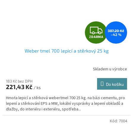
Z
387,20 Kč
–42 %
ZDARMA
D
Weber tmel 700 lepicí a stěrkový 25 kg
A
R
Skladem u výrobce
M
183 Kč bez DPH
Do košíku
221,43 Kč
/ ks
A
Hmota lepicí a stěrková webertmel 700 25 kg. na bázi cementu, pro
lepení a stěrkování EPS a MW, lokální vysprávky a lepení obkladů a
dlažby, do interiéru i exteriéru, spotřeba...
Kód:
7004