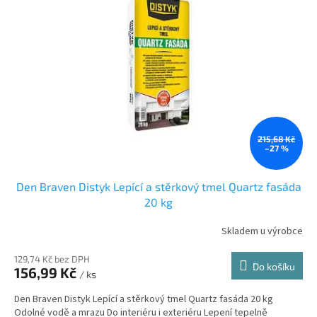
i
r
s
o
p
d
r
u
o
k
d
t
u
ů
k
t
ů
215,68 Kč
–27 %
Den Braven Distyk Lepící a stěrkový tmel Quartz fasáda
20 kg
Skladem u výrobce
129,74 Kč bez DPH
Do košíku
156,99 Kč
/ ks
Den Braven Distyk Lepící a stěrkový tmel Quartz fasáda 20 kg
Odolné vodě a mrazu Do interiéru i exteriéru Lepení tepelně