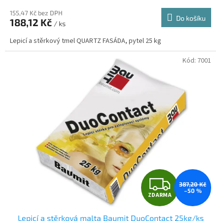
hodnocení
produktu
155,47 Kč bez DPH
Do košíku
188,12 Kč
je
/ ks
5,0
Lepicí a stěrkový tmel QUARTZ FASÁDA, pytel 25 kg
z
5
hvězdiček.
Kód:
7001
Z
387,20 Kč
–50 %
ZDARMA
D
Lepicí a stěrková malta Baumit DuoContact 25kg/ks