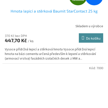
D
Hmota lepicí a stěrková Baumit StarContact 25 kg
A
R
Skladem u výrobce
Průměrné
hodnocení
M
produktu
370 Kč bez DPH
Do košíku
447,70 Kč
je
/ ks
A
5,0
Vysoce přídržná lepicí a stěrková hmota Vysoce přídržná lepicí
z
hmota na bázi cementu určená především k lepení a stěrkování
5
(armovací vrstva) fasádních izolačních desek z MW a...
hvězdiček.
Kód:
7000