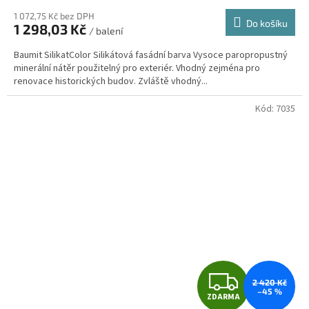
M
1 072,75 Kč bez DPH
Do košíku
1 298,03 Kč
/ balení
A
Baumit SilikatColor Silikátová fasádní barva Vysoce paropropustný
minerální nátěr použitelný pro exteriér. Vhodný zejména pro
renovace historických budov. Zvláště vhodný...
Kód:
7035
Z
2 420 Kč
–45 %
ZDARMA