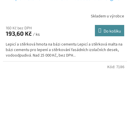
A
R
Skladem u výrobce
M
160 Kč bez DPH
Do košíku
193,60 Kč
/ ks
A
Lepicí a stěrková hmota na bázi cementu Lepicí a stěrková malta na
bázi cementu pro lepení a stěrkování fasádních izolačních desek,
vodoodpudivá. Nad 25 000 Kč, bez DPH...
Kód:
7186