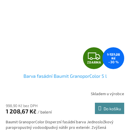
Z
1 727,28
Kč
–30 %
ZDARMA
D
Barva fasádní Baumit GranoporColor 5 l
A
R
Skladem u výrobce
M
998,90 Kč bez DPH
Do košíku
1 208,67 Kč
/ balení
A
Baumit GranoporColor Disperzní fasádní barva Jednosložkový
paropropustný vodoodpudivý nátěr pro exteriér. Zvýšená