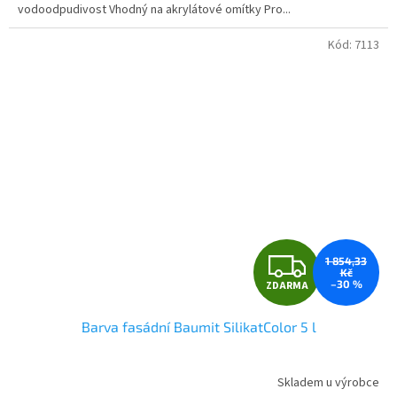
vodoodpudivost Vhodný na akrylátové omítky Pro...
Kód:
7113
Z
1 854,33
Kč
–30 %
ZDARMA
D
Barva fasádní Baumit SilikatColor 5 l
A
R
Skladem u výrobce