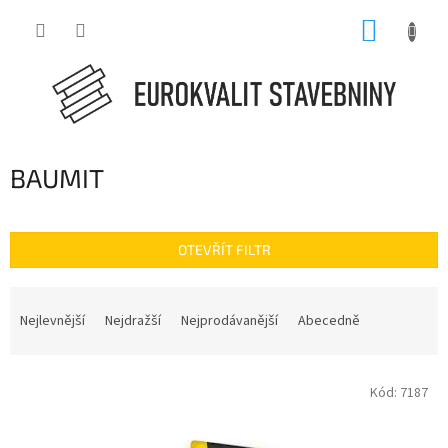
Přejít
NÁKUP
na
obsah
KOŠÍK
BAUMIT
OTEVŘÍT FILTR
Ř
a
Nejlevnější
Nejdražší
Nejprodávanější
Abecedně
z
e
V
n
Kód:
7187
ý
í
p
p