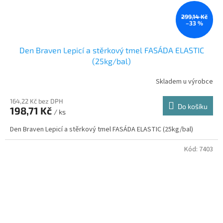
299,14 Kč
–33 %
Den Braven Lepicí a stěrkový tmel FASÁDA ELASTIC
(25kg/bal)
Skladem u výrobce
Průměrné
hodnocení
produktu
164,22 Kč bez DPH
Do košíku
198,71 Kč
je
/ ks
4,3
Den Braven Lepicí a stěrkový tmel FASÁDA ELASTIC (25kg/bal)
z
5
hvězdiček.
Kód:
7403