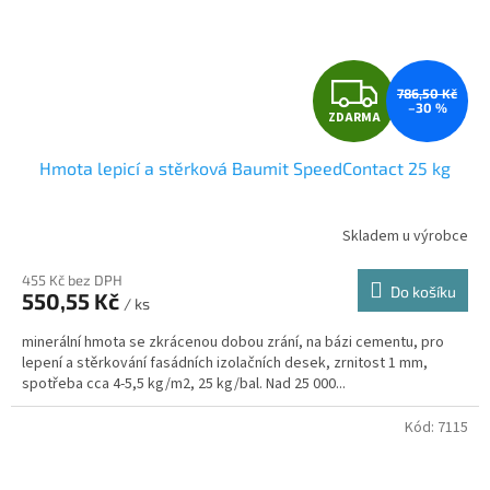
Z
786,50 Kč
–30 %
ZDARMA
D
Hmota lepicí a stěrková Baumit SpeedContact 25 kg
A
R
Skladem u výrobce
Průměrné
hodnocení
M
produktu
455 Kč bez DPH
Do košíku
550,55 Kč
je
/ ks
A
5,0
minerální hmota se zkrácenou dobou zrání, na bázi cementu, pro
z
lepení a stěrkování fasádních izolačních desek, zrnitost 1 mm,
5
spotřeba cca 4-5,5 kg/m2, 25 kg/bal. Nad 25 000...
hvězdiček.
Kód:
7115