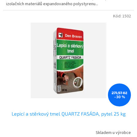
izolačních materiálů expandovaného polystyrenu...
Kód:
1502
271,97 Kč
–30 %
Lepicí a stěrkový tmel QUARTZ FASÁDA, pytel 25 kg
Skladem u výrobce
Průměrné