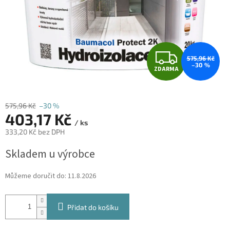
Z
575,96 Kč
–30 %
ZDARMA
D
A
575,96 Kč
–30 %
403,17 Kč
R
/ ks
333,20 Kč bez DPH
M
Měrná
Skladem u výrobce
cena:
A
Můžeme doručit do:
11.8.2026
Přidat do košíku