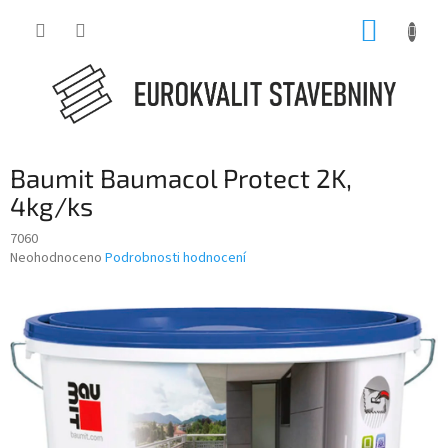
Přejít
NÁKUP
na
obsah
KOŠÍK
Baumit Baumacol Protect 2K,
4kg/ks
7060
Průměrné
Neohodnoceno
Podrobnosti hodnocení
hodnocení
produktu
je
0,0
z
5
hvězdiček.