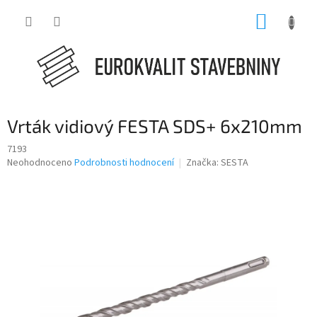
Přejít
NÁKUP
na
obsah
KOŠÍK
Vrták vidiový FESTA SDS+ 6x210mm
7193
Průměrné
Neohodnoceno
Podrobnosti hodnocení
Značka:
SESTA
hodnocení
produktu
je
0,0
z
5
hvězdiček.