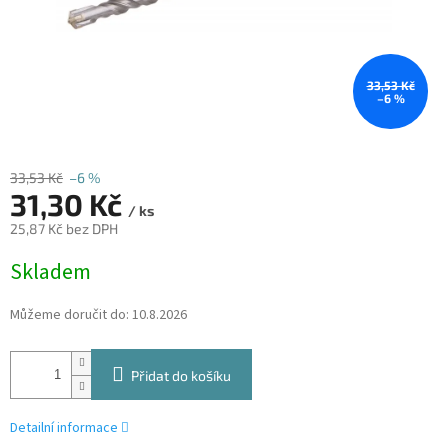
33,53 Kč
–6 %
33,53 Kč
–6 %
31,30 Kč
/ ks
25,87 Kč bez DPH
Měrná
Skladem
cena:
Můžeme doručit do:
10.8.2026
Přidat do košíku
Detailní informace