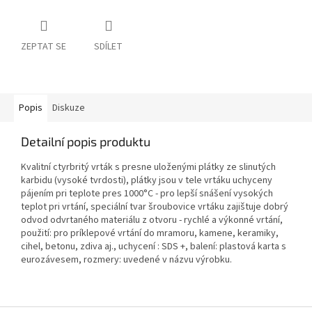
ZEPTAT SE
SDÍLET
Popis
Diskuze
Detailní popis produktu
Kvalitní ctyrbritý vrták s presne uloženými plátky ze slinutých
karbidu (vysoké tvrdosti), plátky jsou v tele vrtáku uchyceny
pájením pri teplote pres 1000°C - pro lepší snášení vysokých
teplot pri vrtání, speciální tvar šroubovice vrtáku zajištuje dobrý
odvod odvrtaného materiálu z otvoru - rychlé a výkonné vrtání,
použití: pro príklepové vrtání do mramoru, kamene, keramiky,
cihel, betonu, zdiva aj., uchycení : SDS +, balení: plastová karta s
eurozávesem, rozmery: uvedené v názvu výrobku.