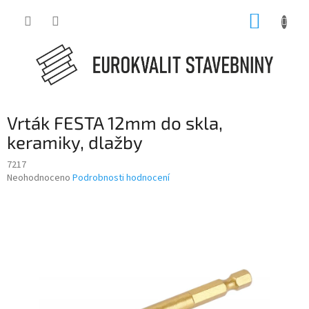
Přejít
NÁKUP
na
obsah
KOŠÍK
Vrták FESTA 12mm do skla,
keramiky, dlažby
7217
Průměrné
Neohodnoceno
Podrobnosti hodnocení
hodnocení
produktu
je
0,0
z
5
hvězdiček.