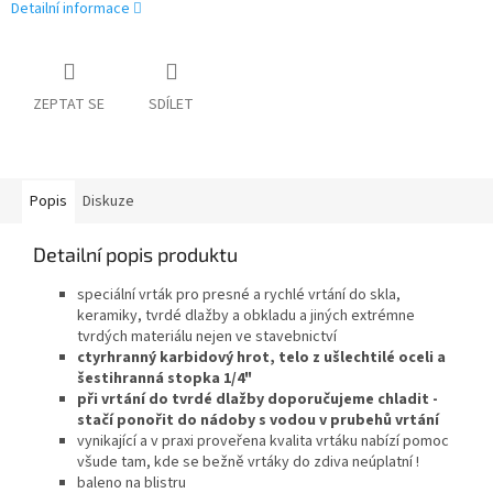
Detailní informace
ZEPTAT SE
SDÍLET
Popis
Diskuze
Detailní popis produktu
speciální vrták pro presné a rychlé vrtání do skla,
keramiky, tvrdé dlažby a obkladu a jiných extrémne
tvrdých materiálu nejen ve stavebnictví
ctyrhranný karbidový hrot, telo z ušlechtilé oceli a
šestihranná stopka 1/4"
při vrtání do tvrdé dlažby doporučujeme chladit -
stačí ponořit do nádoby s vodou v prubehů vrtání
vynikající a v praxi proveřena kvalita vrtáku nabízí pomoc
všude tam, kde se bežně vrtáky do zdiva neúplatní !
baleno na blistru