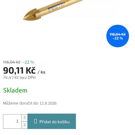
116,04 Kč
–22 %
116,04 Kč
–22 %
90,11 Kč
/ ks
74,47 Kč bez DPH
Měrná
Skladem
cena:
Můžeme doručit do:
11.8.2026
Přidat do košíku