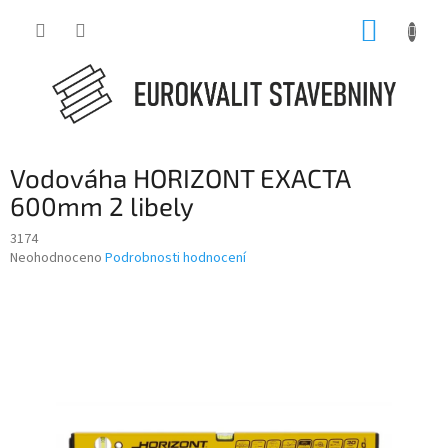
Přejít
NÁKUP
na
obsah
KOŠÍK
Vodováha HORIZONT EXACTA
600mm 2 libely
3174
Průměrné
Neohodnoceno
Podrobnosti hodnocení
hodnocení
produktu
je
0,0
z
5
hvězdiček.