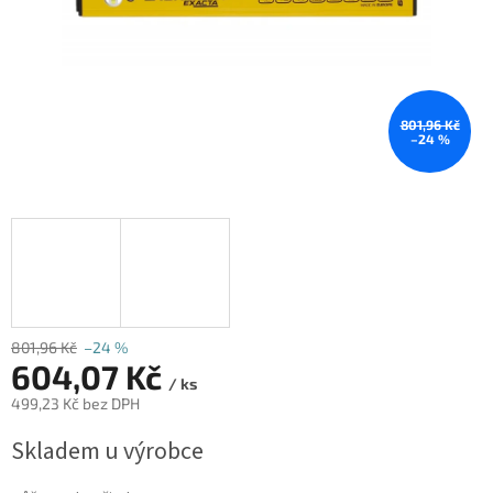
801,96 Kč
–24 %
801,96 Kč
–24 %
604,07 Kč
/ ks
499,23 Kč bez DPH
Měrná
Skladem u výrobce
cena: