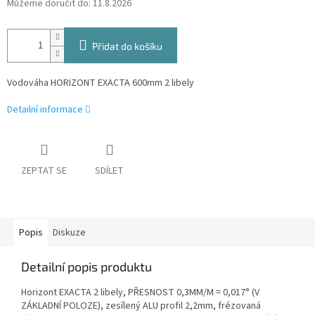
Můžeme doručit do:
11.8.2026
Přidat do košíku
Vodováha HORIZONT EXACTA 600mm 2 libely
Detailní informace
ZEPTAT SE
SDÍLET
Popis
Diskuze
Detailní popis produktu
Horizont EXACTA 2 libely, PŘESNOST 0,3MM/M = 0,017° (V
ZÁKLADNÍ POLOZE), zesílený ALU profil 2,2mm, frézovaná