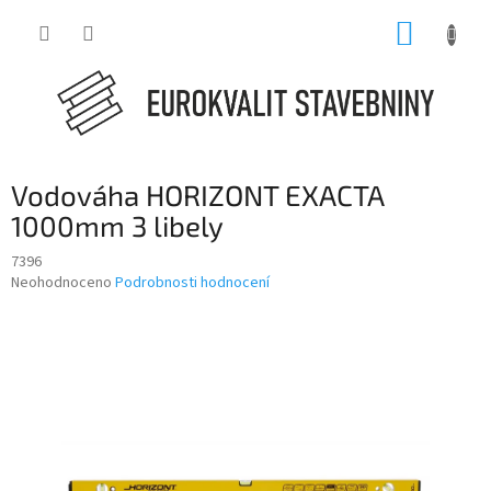
Přejít
NÁKUP
na
obsah
KOŠÍK
Vodováha HORIZONT EXACTA
1000mm 3 libely
7396
Průměrné
Neohodnoceno
Podrobnosti hodnocení
hodnocení
produktu
je
0,0
z
5
hvězdiček.