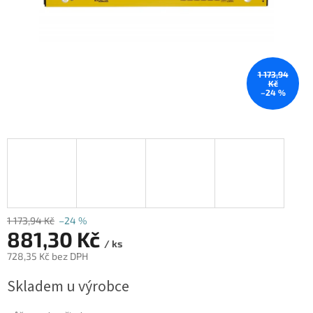
1 173,94
Kč
–24 %
1 173,94 Kč
–24 %
881,30 Kč
/ ks
728,35 Kč bez DPH
Měrná
Skladem u výrobce
cena: