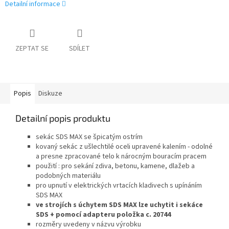
Detailní informace
ZEPTAT SE
SDÍLET
Popis
Diskuze
Detailní popis produktu
sekác SDS MAX se špicatým ostrím
kovaný sekác z ušlechtilé oceli upravené kalením - odolné
a presne zpracované telo k nárocným bouracím pracem
použití : pro sekání zdiva, betonu, kamene, dlažeb a
podobných materiálu
pro upnutí v elektrických vrtacích kladivech s upínáním
SDS MAX
ve strojích s úchytem SDS MAX lze uchytit i sekáce
SDS + pomocí adapteru položka c. 20744
rozměry uvedeny v názvu výrobku