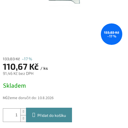
133,83 Kč
–17 %
133,83 Kč
–17 %
110,67 Kč
/ ks
91,46 Kč bez DPH
Měrná
Skladem
cena:
Můžeme doručit do:
10.8.2026
Přidat do košíku