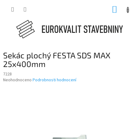
Přejít
NÁKUP
na
obsah
KOŠÍK
Sekác plochý FESTA SDS MAX
25x400mm
7228
Průměrné
Neohodnoceno
Podrobnosti hodnocení
hodnocení
produktu
je
0,0
z
5
hvězdiček.