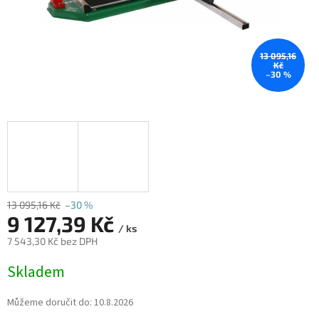
13 095,16
Kč
–30 %
13 095,16 Kč
–30 %
9 127,39 Kč
/ ks
7 543,30 Kč bez DPH
Měrná
Skladem
cena:
Můžeme doručit do:
10.8.2026