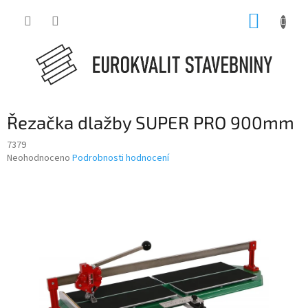
Přejít
NÁKUP
na
obsah
KOŠÍK
Řezačka dlažby SUPER PRO 900mm
7379
Průměrné
Neohodnoceno
Podrobnosti hodnocení
hodnocení
produktu
je
0,0
z
5
hvězdiček.