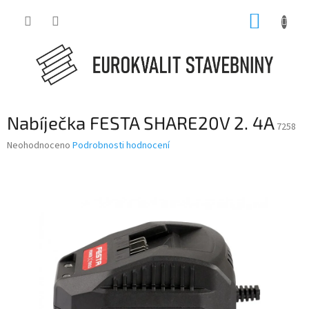
Přejít
NÁKUP
na
obsah
KOŠÍK
Nabíječka FESTA SHARE20V 2. 4A
7258
Průměrné
Neohodnoceno
Podrobnosti hodnocení
hodnocení
produktu
je
0,0
z
5
hvězdiček.