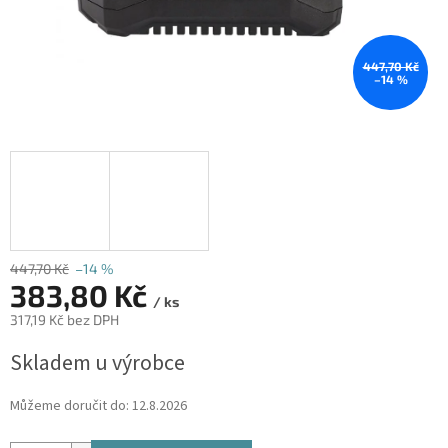
447,70 Kč
–14 %
447,70 Kč
–14 %
383,80 Kč
/ ks
317,19 Kč bez DPH
Měrná
Skladem u výrobce
cena:
Můžeme doručit do:
12.8.2026