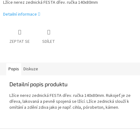
Lžíce nerez zednická FESTA dřev. ručka 140x80mm
Detailní informace
ZEPTAT SE
SDÍLET
Popis
Diskuze
Detailní popis produktu
Lžíce nerez zednická FESTA dřev. ručka 140x80mm. Rukojeť je ze
dřeva, lakovaná a pevně spojená se lžící. Lžíce zednická slouží k
omítání a zdění zdiva jako je např. cihla, pórobeton, kámen.
Z
á