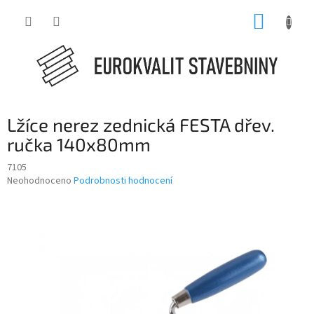
Přejít
NÁKUP
na
obsah
KOŠÍK
Lžíce nerez zednická FESTA dřev.
ručka 140x80mm
7105
Průměrné
Neohodnoceno
Podrobnosti hodnocení
hodnocení
produktu
je
0,0
z
5
hvězdiček.