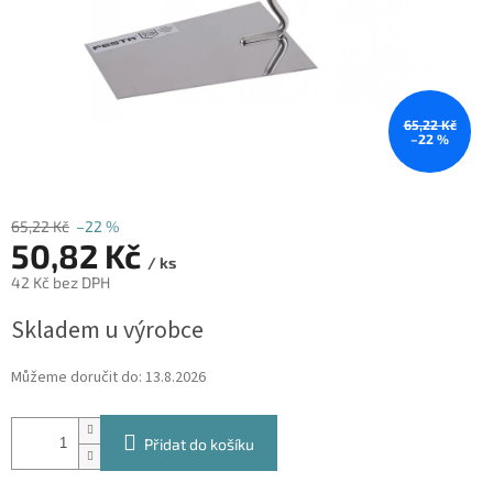
65,22 Kč
–22 %
65,22 Kč
–22 %
50,82 Kč
/ ks
42 Kč bez DPH
Měrná
Skladem u výrobce
cena:
Můžeme doručit do:
13.8.2026
Přidat do košíku