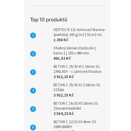
Top 10 produktů
VERTEX R 131 Armovací tkanina
(perlinka) 165 g/m2 | 55 m2 rol.
1 250 Kč
Ohebný kámen Elastoclin |
barva 1 | 220 x 480 mm
861,52 Kč
BETON C 25/30 XF1 16mm S3.
ZÁKLADY - v zámrzné hloubce
2 912,23 Kč
BETON C 25/30 XC3 16mm S3.
STĚNA
2 912,23 Kč
BETON C 16/20 X0 16mm S3.
Ztracené bednění
2 534,22 Kč
BETON C 12/15 X0 4mm S3.
OBRUBNÍKY