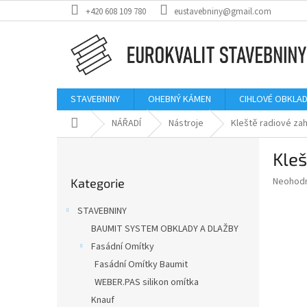
Přejít
+420 608 109 780
eustavebniny@gmail.com
na
obsah
STAVEBNINY
OHEBNÝ KÁMEN
CIHLOVÉ OBKLAD
Domů
NÁŘADÍ
Nástroje
Kleště radiové z
P
Kle
o
Přeskočit
s
Průměr
Neohod
Kategorie
kategorie
t
hodnoce
r
produkt
STAVEBNINY
a
je
BAUMIT SYSTEM OBKLADY A DLAŽBY
0,0
n
z
Fasádní Omítky
n
5
í
Fasádní Omítky Baumit
hvězdič
p
WEBER.PAS silikon omítka
a
Knauf