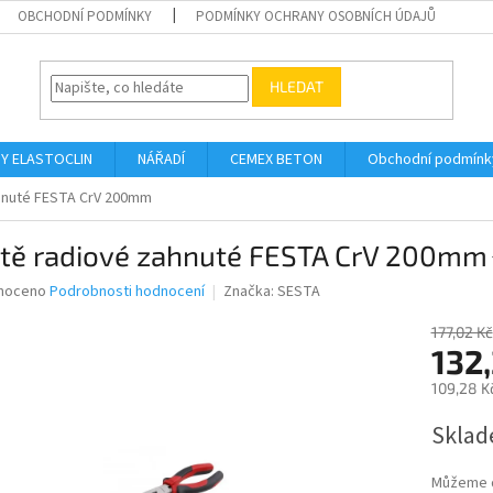
OBCHODNÍ PODMÍNKY
PODMÍNKY OCHRANY OSOBNÍCH ÚDAJŮ
HLEDAT
Y ELASTOCLIN
NÁŘADÍ
CEMEX BETON
Obchodní podmínk
ahnuté FESTA CrV 200mm
ště radiové zahnuté FESTA CrV 200mm
né
noceno
Podrobnosti hodnocení
Značka:
SESTA
ní
u
177,02 Kč
132
109,28 K
Měrná
Sklad
ek.
cena:
Můžeme d