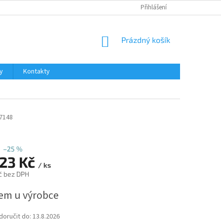
Přihlášení
NÁKUPNÍ
Prázdný košík
KOŠÍK
y
Kontakty
7148
–25 %
,23 Kč
/ ks
č bez DPH
em u výrobce
oručit do:
13.8.2026