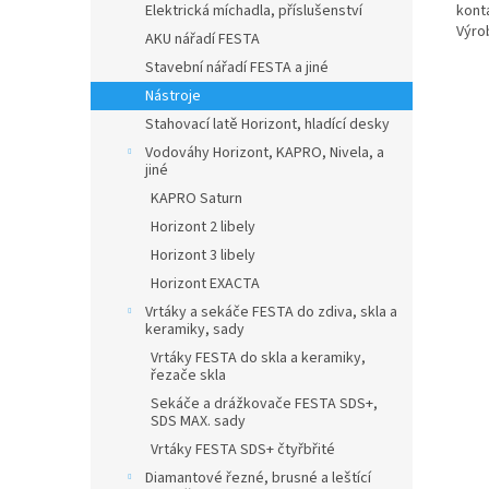
Elektrická míchadla, příslušenství
konta
Výrob
AKU nářadí FESTA
Stavební nářadí FESTA a jiné
Nástroje
Stahovací latě Horizont, hladící desky
Vodováhy Horizont, KAPRO, Nivela, a
jiné
KAPRO Saturn
Horizont 2 libely
Horizont 3 libely
Horizont EXACTA
Vrtáky a sekáče FESTA do zdiva, skla a
keramiky, sady
Vrtáky FESTA do skla a keramiky,
řezače skla
Sekáče a drážkovače FESTA SDS+,
SDS MAX. sady
Vrtáky FESTA SDS+ čtyřbřité
Diamantové řezné, brusné a leštící