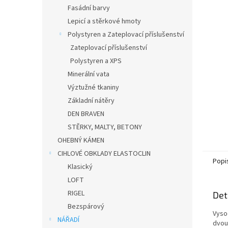
n
Fasádní barvy
e
Lepicí a stěrkové hmoty
l
Polystyren a Zateplovací příslušenství
Zateplovací příslušenství
Polystyren a XPS
Minerální vata
Výztužné tkaniny
Základní nátěry
DEN BRAVEN
STĚRKY, MALTY, BETONY
OHEBNÝ KÁMEN
CIHLOVÉ OBKLADY ELASTOCLIN
Popi
Klasický
LOFT
RIGEL
Det
Bezspárový
Vyso
NÁŘADÍ
dvou