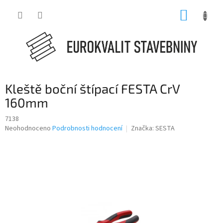
Přejít
NÁKUP
na
obsah
KOŠÍK
Kleště boční štípací FESTA CrV
160mm
7138
Průměrné
Neohodnoceno
Podrobnosti hodnocení
Značka:
SESTA
hodnocení
produktu
je
0,0
z
5
hvězdiček.