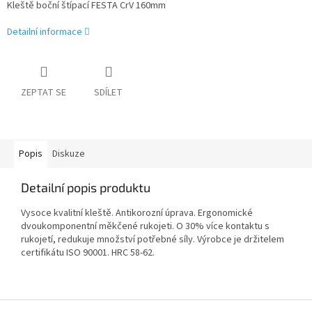
Kleště boční štípací FESTA CrV 160mm
Detailní informace
ZEPTAT SE
SDÍLET
Popis
Diskuze
Detailní popis produktu
Vysoce kvalitní kleště. Antikorozní úprava. Ergonomické
dvoukomponentní měkčené rukojeti. O 30% více kontaktu s
rukojetí, redukuje množství potřebné síly. Výrobce je držitelem
certifikátu ISO 90001. HRC 58-62.
Z