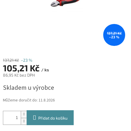
137,21 Kč
–23 %
137,21 Kč
–23 %
105,21 Kč
/ ks
86,95 Kč bez DPH
Měrná
Skladem u výrobce
cena:
Můžeme doručit do:
11.8.2026
Přidat do košíku