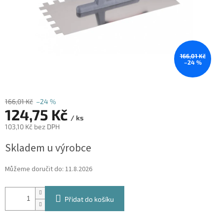
166,01 Kč
–24 %
166,01 Kč
–24 %
124,75 Kč
/ ks
103,10 Kč bez DPH
Měrná
Skladem u výrobce
cena:
Můžeme doručit do:
11.8.2026
Přidat do košíku