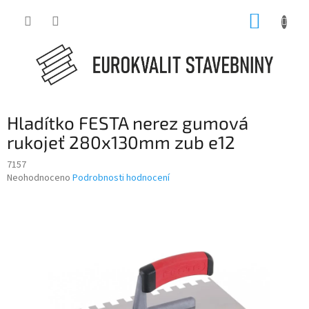
Přejít
NÁKUP
na
obsah
KOŠÍK
Hladítko FESTA nerez gumová
rukojeť 280x130mm zub e12
7157
Průměrné
Neohodnoceno
Podrobnosti hodnocení
hodnocení
produktu
je
0,0
z
5
hvězdiček.