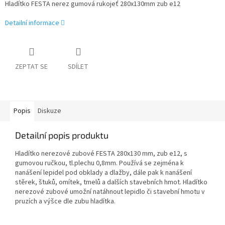
Hladítko FESTA nerez gumová rukojeť 280x130mm zub e12
Detailní informace
ZEPTAT SE
SDÍLET
Popis
Diskuze
Detailní popis produktu
Hladítko nerezové zubové FESTA 280x130 mm, zub e12, s
gumovou ručkou, tl.plechu 0,8mm. Používá se zejména k
nanášení lepidel pod obklady a dlažby, dále pak k nanášení
stěrek, štuků, omítek, tmelů a dalších stavebních hmot. Hladítko
nerezové zubové umožní natáhnout lepidlo či stavební hmotu v
pruzích a výšce dle zubu hladítka.