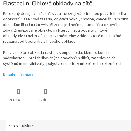
Elastoclin: Cihlové obklady na sítě
Přirozený design cihliček Vás zaujme svoji všestrannou použitelností a
odolností. Vaše nová fasáda, obývací pokoj, chodba, kancelář, Vám díky
obkladům
Elastoclin
vytvoří zcela jedinečnou atmosféru cihlového
zdiva. Zrealizované objekty, na kterých jsou použity cihlové
obklady
Elastoclin
zjískají nezaměnitelný vzhled, které není možné
rozeznat od tradičního cihlového obkladu.
Používá se pro obkládání, stěn, sloupů, soklů, kleneb, komínů,
sádrokartonu, prefabrikovaných stavebních dílců, zateplovacích
systémů (minerální vaty, polystyrenu) atd. v interiérech i exteriérech.
Detailní informace
ZEPTAT SE
SDÍLET
Popis
Diskuze