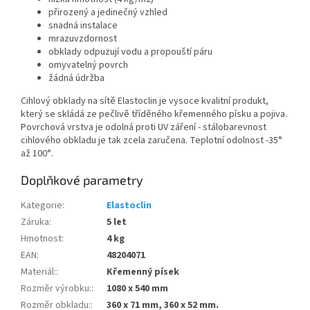
přirozený a jedinečný vzhled
snadná instalace
mrazuvzdornost
obklady odpuzují vodu a propouští páru
omyvatelný povrch
žádná údržba
Cihlový obklady na sítě Elastoclin je vysoce kvalitní produkt,
který se skládá ze pečlivě tříděného křemenného písku a pojiva.
Povrchová vrstva je odolná proti UV záření - stálobarevnost
cihlového obkladu je tak zcela zaručena. Teplotní odolnost -35°
až 100°.
Doplňkové parametry
Kategorie
:
Elastoclin
Záruka
:
5 let
Hmotnost
:
4 kg
EAN
:
48204071
Materiál:
:
Křemenný písek
Rozměr výrobku:
:
1080 x 540 mm
Rozměr obkladu:
:
360 x 71 mm, 360 x 52 mm.