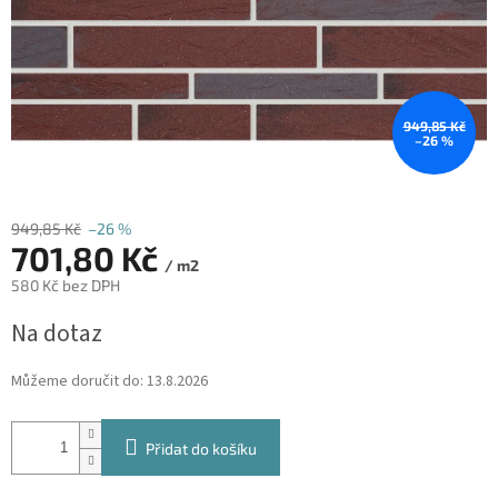
949,85 Kč
–26 %
949,85 Kč
–26 %
701,80 Kč
/ m2
580 Kč bez DPH
Měrná
Na dotaz
cena:
Můžeme doručit do:
13.8.2026
Přidat do košíku