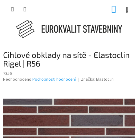
Přejít
NÁKUP
na
obsah
KOŠÍK
Cihlové obklady na sítě - Elastoclin
Rigel | R56
7356
Průměrné
Neohodnoceno
Podrobnosti hodnocení
Značka:
Elastoclin
hodnocení
produktu
je
0,0
z
5
hvězdiček.