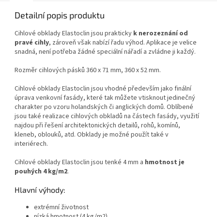
Detailní popis produktu
Cihlové obklady Elastoclin jsou prakticky
k nerozeznání od
pravé cihly
, zároveň však nabízí řadu výhod. Aplikace je velice
snadná, není potřeba žádné speciální nářadí a zvládne ji každý.
Rozměr cihlových pásků 360 x 71 mm, 360 x 52 mm.
Cihlové obklady Elastoclin jsou vhodné především jako finální
úprava venkovní fasády, které tak můžete vtisknout jedinečný
charakter po vzoru holandských či anglických domů. Oblíbené
jsou také realizace cihlových obkladů na částech fasády, využití
najdou při řešení architektonických detailů, rohů, komínů,
kleneb, oblouků, atd. Obklady je možné použít také v
interiérech.
Cihlové obklady Elastoclin jsou tenké 4 mm a
hmotnost je
pouhých 4 kg/m2
.
Hlavní výhody:
extrémní životnost
nízká hmotnost (4 kg/m2)