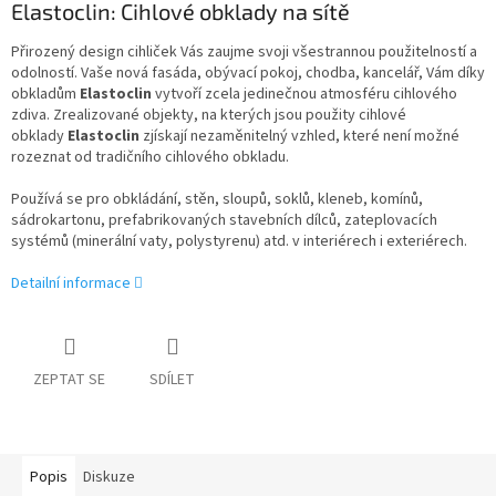
Elastoclin: Cihlové obklady na sítě
Přirozený design cihliček Vás zaujme svoji všestrannou použitelností a
odolností. Vaše nová fasáda, obývací pokoj, chodba, kancelář, Vám díky
obkladům
Elastoclin
vytvoří zcela jedinečnou atmosféru cihlového
zdiva. Zrealizované objekty, na kterých jsou použity cihlové
obklady
Elastoclin
zjískají nezaměnitelný vzhled, které není možné
rozeznat od tradičního cihlového obkladu.
Používá se pro obkládání, stěn, sloupů, soklů, kleneb, komínů,
sádrokartonu, prefabrikovaných stavebních dílců, zateplovacích
systémů (minerální vaty, polystyrenu) atd. v interiérech i exteriérech.
Detailní informace
ZEPTAT SE
SDÍLET
Popis
Diskuze