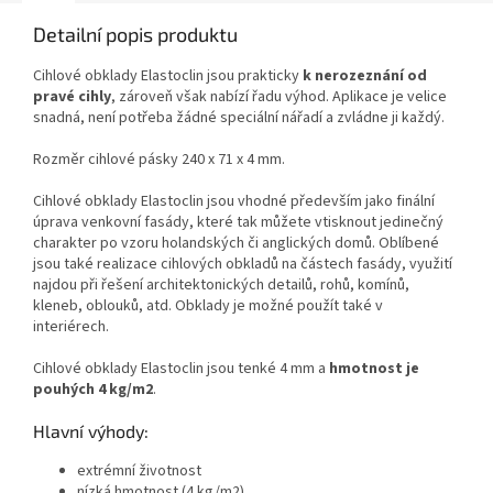
Detailní popis produktu
Cihlové obklady Elastoclin jsou prakticky
k nerozeznání od
pravé cihly
, zároveň však nabízí řadu výhod. Aplikace je velice
snadná, není potřeba žádné speciální nářadí a zvládne ji každý.
Rozměr cihlové pásky 240 x 71 x 4 mm.
Cihlové obklady Elastoclin jsou vhodné především jako finální
úprava venkovní fasády, které tak můžete vtisknout jedinečný
charakter po vzoru holandských či anglických domů. Oblíbené
jsou také realizace cihlových obkladů na částech fasády, využití
najdou při řešení architektonických detailů, rohů, komínů,
kleneb, oblouků, atd. Obklady je možné použít také v
interiérech.
Cihlové obklady Elastoclin jsou tenké 4 mm a
hmotnost je
pouhých 4 kg/m2
.
Hlavní výhody:
extrémní životnost
nízká hmotnost (4 kg/m2)