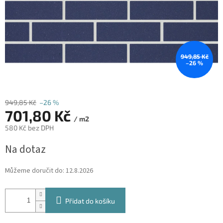
949,85 Kč
–26 %
949,85 Kč
–26 %
701,80 Kč
/ m2
580 Kč bez DPH
Měrná
Na dotaz
cena:
Můžeme doručit do:
12.8.2026
Přidat do košíku