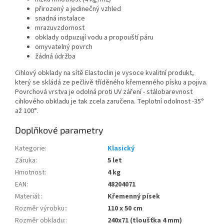
přirozený a jedinečný vzhled
snadná instalace
mrazuvzdornost
obklady odpuzují vodu a propouští páru
omyvatelný povrch
žádná údržba
Cihlový obklady na sítě Elastoclin je vysoce kvalitní produkt,
který se skládá ze pečlivě tříděného křemenného písku a pojiva.
Povrchová vrstva je odolná proti UV záření - stálobarevnost
cihlového obkladu je tak zcela zaručena. Teplotní odolnost -35°
až 100°.
Doplňkové parametry
Kategorie
:
Klasický
Záruka
:
5 let
Hmotnost
:
4 kg
EAN
:
48204071
Materiál:
:
Křemenný písek
Rozměr výrobku:
:
110 x 50 cm
Rozměr obkladu:
:
240x71 (tloušťka 4 mm)