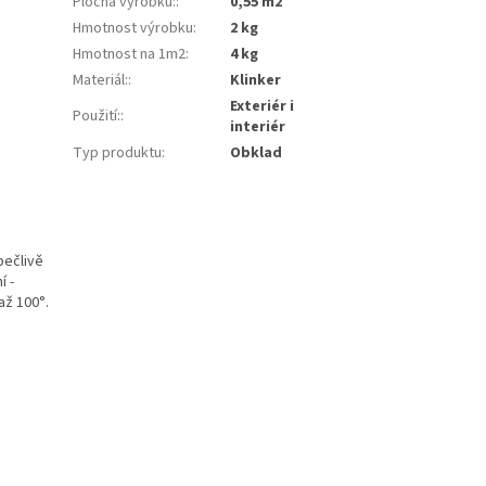
Plocha výrobku:
:
0,55 m2
Hmotnost výrobku
:
2 kg
Hmotnost na 1m2
:
4 kg
Materiál:
:
Klinker
Exteriér i
Použití:
:
interiér
Typ produktu
:
Obklad
pečlivě
í -
až 100°.