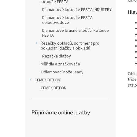
Cihl
kotouče FESTA
Diamantové kotouče FESTA INDUSTRY
Hlav
Diamantové kotouče FESTA
celoobvodové
Diamantové brusné a leštící kotouče
FESTA
Řezačky obkladů, sortiment pro
pokladaní dlažby a obkladů
Řezačka dlažby
Měřidla a značkovače
Odlamovací nože, sady
Cihlo
tříd
CEMEX BETON
stál
CEMEX BETON
Přijímáme online platby