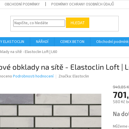
OBCHODNÍ PODMÍNKY
PODMÍNKY OCHRANY OSOBNÍCH ÚDAJŮ
HLEDAT
Y ELASTOCLIN
NÁŘADÍ
CEMEX BETON
Obchodní podmínk
lady na sítě - Elastoclin Loft | L60
ové obklady na sítě - Elastoclin Loft | 
né
noceno
Podrobnosti hodnocení
Značka:
Elastoclin
ní
u
949,85 K
701
580 Kč b
Měrná
Na do
ek.
cena:
Můžeme d