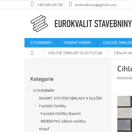
Přejít
+420 608 109 780
eustavebniny@gmail.com
na
obsah
STAVEBNINY
OHEBNÝ KÁMEN
CIHLOVÉ OBKLAD
Domů
CIHLOVÉ OBKLADY ELASTOCLIN
Cihlové obk
P
Cihl
o
Přeskočit
s
Průměr
Neohod
Kategorie
kategorie
t
hodnoce
r
produkt
STAVEBNINY
a
je
BAUMIT SYSTEM OBKLADY A DLAŽBY
0,0
n
z
Fasádní Omítky
n
5
í
Fasádní Omítky Baumit
hvězdič
p
WEBER.PAS silikon omítka
a
Knauf