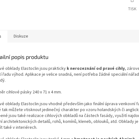
TISK
s
Diskuze
ailní popis produktu
vé obklady Elastoclin jsou prakticky
k nerozeznání od pravé cihly
, zárov
í řadu výhod. Aplikace je velice snadná, není potřeba žádné speciální nářad
ždý.
ěr cihlové pásky 240 x 71 x 4 mm.
ové obklady Elastoclin jsou vhodné především jako finální úprava venkovní f
é tak můžete vtisknout jedinečný charakter po vzoru holandských či anglic
ené jsou také realizace cihlových obkladů na částech fasády, využití najdou
ní architektonických detailů, rohů, komínů, kleneb, oblouků, atd. Obklady j
t také v interiérech.