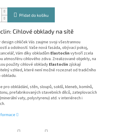
Přidat do košíku
clin: Cihlové obklady na sítě
 design cihliček Vás zaujme svoji všestrannou
ostí a odolností. Vaše nová fasáda, obývací pokoj,
kancelář, Vám díky obkladům
Elastoclin
vytvoří zcela
u atmosféru cihlového zdiva. Zrealizované objekty, na
sou použity cihlové obklady
Elastoclin
zjískají
elný vzhled, které není možné rozeznat od tradičního
 obkladu.
e pro obkládání, stěn, sloupů, soklů, kleneb, komínů,
onu, prefabrikovaných stavebních dílců, zateplovacích
minerální vaty, polystyrenu) atd. v interiérech i
ch.
informace