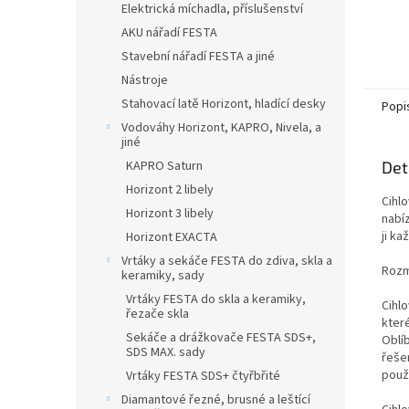
Elektrická míchadla, příslušenství
AKU nářadí FESTA
Stavební nářadí FESTA a jiné
Nástroje
Stahovací latě Horizont, hladící desky
Popi
Vodováhy Horizont, KAPRO, Nivela, a
jiné
Det
KAPRO Saturn
Horizont 2 libely
Cihlo
Horizont 3 libely
nabíz
ji ka
Horizont EXACTA
Vrtáky a sekáče FESTA do zdiva, skla a
Rozm
keramiky, sady
Vrtáky FESTA do skla a keramiky,
Cihl
řezače skla
kter
Sekáče a drážkovače FESTA SDS+,
Oblíb
SDS MAX. sady
řeše
použí
Vrtáky FESTA SDS+ čtyřbřité
Diamantové řezné, brusné a leštící