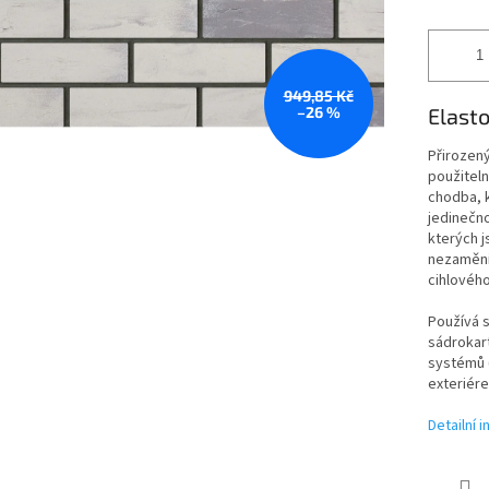
949,85 Kč
–26 %
Elasto
Přirozený
použiteln
chodba, 
jedinečno
kterých j
nezaměnit
cihlového
Používá s
sádrokart
systémů (
exteriére
Detailní 