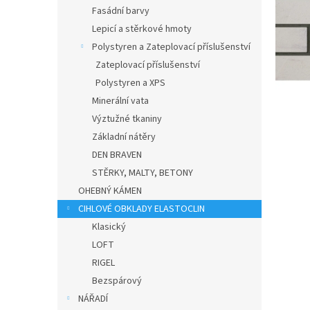
n
Fasádní barvy
e
Lepicí a stěrkové hmoty
l
Polystyren a Zateplovací příslušenství
Zateplovací příslušenství
Polystyren a XPS
Minerální vata
Výztužné tkaniny
Základní nátěry
DEN BRAVEN
STĚRKY, MALTY, BETONY
OHEBNÝ KÁMEN
CIHLOVÉ OBKLADY ELASTOCLIN
Klasický
LOFT
RIGEL
Bezspárový
NÁŘADÍ