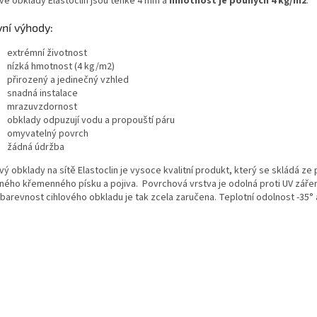
ové obklady Elastoclin jsou tenké 4 mm a
hmotnost je pouhých 4 kg/m2
.
ní výhody:
extrémní životnost
nízká hmotnost (4 kg/m2)
přirozený a jedinečný vzhled
snadná instalace
mrazuvzdornost
obklady odpuzují vodu a propouští páru
omyvatelný povrch
žádná údržba
vý obklady na sítě Elastoclin je vysoce kvalitní produkt, který se skládá ze 
ěného křemenného písku a pojiva. Povrchová vrstva je odolná proti UV zářen
obarevnost cihlového obkladu je tak zcela zaručena. Teplotní odolnost -35° 