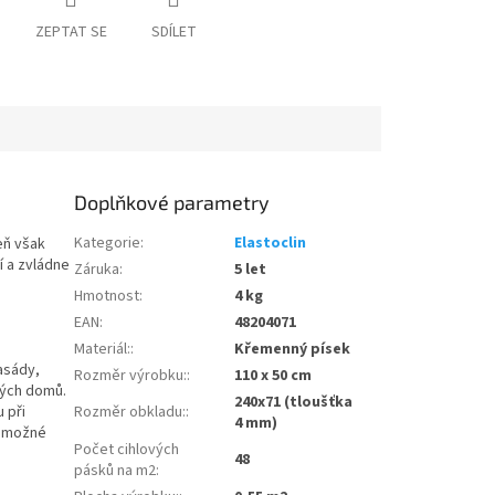
ZEPTAT SE
SDÍLET
Doplňkové parametry
Kategorie
:
Elastoclin
eň však
í a zvládne
Záruka
:
5 let
Hmotnost
:
4 kg
EAN
:
48204071
Materiál:
:
Křemenný písek
asády,
Rozměr výrobku:
:
110 x 50 cm
kých domů.
240x71 (tloušťka
 při
Rozměr obkladu:
:
4 mm)
e možné
Počet cihlových
48
pásků na m2
: