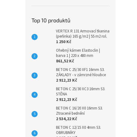
Top 10 produktů
VERTEX R 131 Armovací tkanina
(perlinka) 165 g/m2 | 55 m2 rol.
1 250 Kč
Ohebný kámen Elastoclin |
barva 1 | 220 x 480 mm
861,52 Kč
BETON C 25/30 XF1 16mm S3.
ZÁKLADY - v zámrzné hloubce
2 912,23 Kč
BETON C 25/30 XC3 16mm S3.
STĚNA
2 912,23 Kč
BETON C 16/20 X0 16mm S3.
Ztracené bednění
2 534,22 Kč
BETON C 12/15 X0 4mm S3.
OBRUBNÍKY