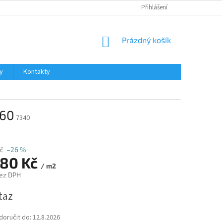
Přihlášení
NÁKUPNÍ
Prázdný košík
KOŠÍK
y
Kontakty
L60
7340
č
–26 %
,80 Kč
/ m2
ez DPH
taz
oručit do:
12.8.2026