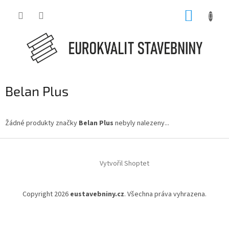
Přejít
NÁKUP
na
obsah
KOŠÍK
Belan Plus
Žádné produkty značky
Belan Plus
nebyly nalezeny...
Z
á
Vytvořil Shoptet
p
a
t
Copyright 2026
eustavebniny.cz
. Všechna práva vyhrazena.
í