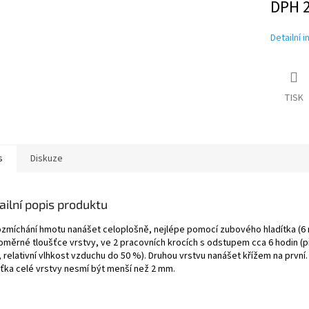
DPH 
Detailní 
TISK
s
Diskuze
ailní popis produktu
ozmíchání hmotu nanášet celoplošně, nejlépe pomocí zubového hladítka (6
oměrné tloušťce vrstvy, ve 2 pracovních krocích s odstupem cca 6 hodin (př
 relativní vlhkost vzduchu do 50 %). Druhou vrstvu nanášet křížem na první.
šťka celé vrstvy nesmí být menší než 2 mm.