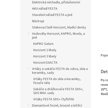
Elektrická míchadla, příslušenství
AKU nářadí FESTA
Stavební nářadí FESTA a jiné
Nástroje
Stahovací latě Horizont, hladící desky
Vodováhy Horizont, KAPRO, Nivela, a
jiné
KAPRO Saturn
Horizont 2 libely
Popi
Horizont 3 libely
Horizont EXACTA
Vrtáky a sekáče FESTA do zdiva, skla a
Det
keramiky, sady
Vrtáky FESTA do skla a keramiky,
Po r
řezače skla
rovn
Sekáče a drážkovače FESTA SDS+,
20°C,
SDS MAX. sady
tlou
Vrtáky FESTA SDS+ čtyřbřité
Diamantové řezné, brusné a leštící