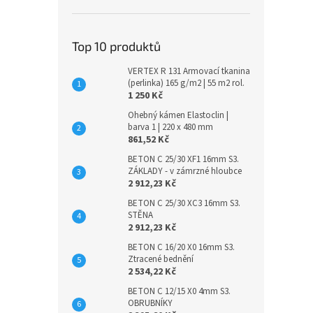
Top 10 produktů
VERTEX R 131 Armovací tkanina
(perlinka) 165 g/m2 | 55 m2 rol.
1 250 Kč
Ohebný kámen Elastoclin |
barva 1 | 220 x 480 mm
861,52 Kč
BETON C 25/30 XF1 16mm S3.
ZÁKLADY - v zámrzné hloubce
2 912,23 Kč
BETON C 25/30 XC3 16mm S3.
STĚNA
2 912,23 Kč
BETON C 16/20 X0 16mm S3.
Ztracené bednění
2 534,22 Kč
BETON C 12/15 X0 4mm S3.
OBRUBNÍKY