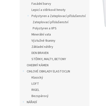
n
Fasádní barvy
e
Lepicí a stěrkové hmoty
l
Polystyren a Zateplovací příslušenství
Zateplovací příslušenství
Polystyren a XPS
Minerální vata
Výztužné tkaniny
Základní nátěry
DEN BRAVEN
STĚRKY, MALTY, BETONY
OHEBNÝ KÁMEN
CIHLOVÉ OBKLADY ELASTOCLIN
Klasický
LOFT
RIGEL
Bezspárový
NÁŘADÍ