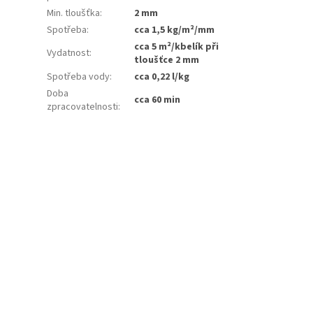
Min. tloušťka
:
2 mm
Spotřeba
:
cca 1,5 kg/m²/mm
cca 5 m²/kbelík při
Vydatnost
:
tloušťce 2 mm
Spotřeba vody
:
cca 0,22 l/kg
Doba
cca 60 min
zpracovatelnosti
: