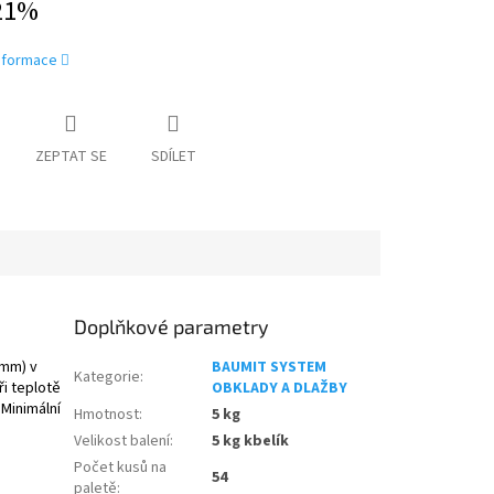
21%
informace
ZEPTAT SE
SDÍLET
Doplňkové parametry
 mm) v
BAUMIT SYSTEM
Kategorie
:
i teplotě
OBKLADY A DLAŽBY
 Minimální
Hmotnost
:
5 kg
Velikost balení
:
5 kg kbelík
Počet kusů na
54
paletě
: