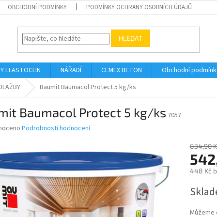
OBCHODNÍ PODMÍNKY
PODMÍNKY OCHRANY OSOBNÍCH ÚDAJŮ
HLEDAT
Y ELASTOCLIN
NÁŘADÍ
CEMEX BETON
Obchodní podmínk
DLAŽBY
Baumit Baumacol Protect 5 kg/ks
mit Baumacol Protect 5 kg/ks
7057
né
noceno
Podrobnosti hodnocení
ní
u
834,90 K
542
448 Kč 
Měrná
Sklad
ek.
cena:
Můžeme d