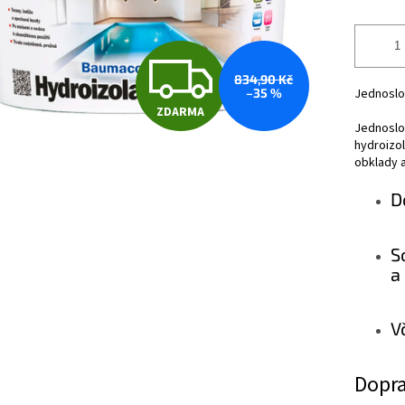
Z
834,90 Kč
–35 %
Jednoslož
ZDARMA
D
Jednoslo
hydroizol
obklady a
A
D
R
S
a 
M
V
A
Dopra