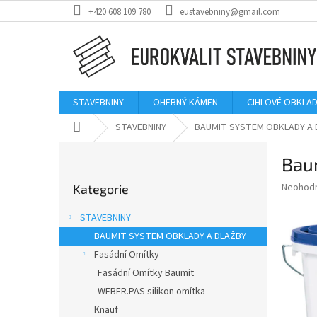
Přejít
+420 608 109 780
eustavebniny@gmail.com
na
obsah
STAVEBNINY
OHEBNÝ KÁMEN
CIHLOVÉ OBKLAD
Domů
STAVEBNINY
BAUMIT SYSTEM OBKLADY A 
P
Bau
o
Přeskočit
s
Průměr
Neohod
Kategorie
kategorie
t
hodnoce
r
produkt
STAVEBNINY
a
je
BAUMIT SYSTEM OBKLADY A DLAŽBY
0,0
n
z
Fasádní Omítky
n
5
í
Fasádní Omítky Baumit
hvězdič
p
WEBER.PAS silikon omítka
a
Knauf