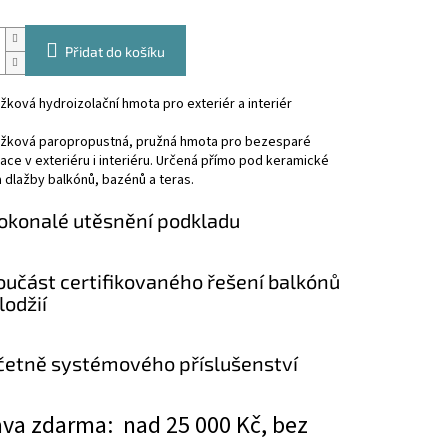
Přidat do košíku
ková hydroizolační hmota pro exteriér a interiér
žková paropropustná, pružná hmota pro bezesparé
ace v exteriéru i interiéru. Určená přímo pod keramické
 dlažby balkónů, bazénů a teras.
okonalé utěsnění podkladu
oučást certifikovaného řešení balkónů
lodžií
četně systémového příslušenství
va zdarma: nad 25 000 Kč, bez