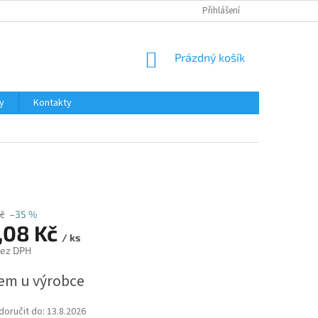
Přihlášení
NÁKUPNÍ
Prázdný košík
KOŠÍK
y
Kontakty
č
–35 %
,08 Kč
/ ks
bez DPH
em u výrobce
oručit do:
13.8.2026