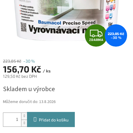
Z
223,85 Kč
–30 %
ZDARMA
D
A
223,85 Kč
–30 %
156,70 Kč
R
/ ks
129,50 Kč bez DPH
M
Měrná
Skladem u výrobce
cena:
A
Můžeme doručit do:
13.8.2026
Přidat do košíku