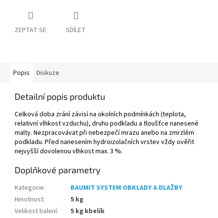
ZEPTAT SE
SDÍLET
Popis
Diskuze
Detailní popis produktu
Celková doba zrání závisí na okolních podmínkách (teplota,
relativní vlhkost vzduchu), druhu podkladu a tloušťce nanesené
malty. Nezpracovávat při nebezpečí mrazu anebo na zmrzlém
podkladu. Před nanesením hydroizolačních vrstev vždy ověřit
nejvyšší dovolenou vlhkost max. 3 %.
Doplňkové parametry
Kategorie
:
BAUMIT SYSTEM OBKLADY A DLAŽBY
Hmotnost
:
5 kg
Velikost balení
:
5 kg kbelík