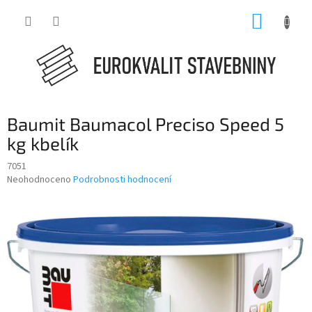
Přejít
NÁKUP
na
obsah
KOŠÍK
Baumit Baumacol Preciso Speed 5
kg kbelík
7051
Průměrné
Neohodnoceno
Podrobnosti hodnocení
hodnocení
produktu
je
0,0
z
5
hvězdiček.