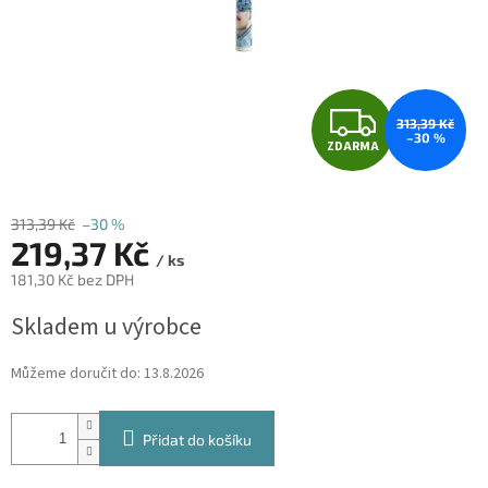
Z
313,39 Kč
–30 %
ZDARMA
D
A
313,39 Kč
–30 %
219,37 Kč
R
/ ks
181,30 Kč bez DPH
M
Měrná
Skladem u výrobce
cena:
A
Můžeme doručit do:
13.8.2026
Přidat do košíku