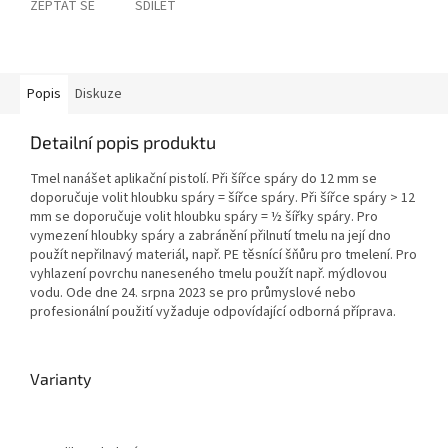
ZEPTAT SE
SDÍLET
Popis
Diskuze
Detailní popis produktu
Tmel nanášet aplikační pistolí. Při šířce spáry do 12 mm se
doporučuje volit hloubku spáry = šířce spáry. Při šířce spáry > 12
mm se doporučuje volit hloubku spáry = ½ šířky spáry. Pro
vymezení hloubky spáry a zabránění přilnutí tmelu na její dno
použít nepřilnavý materiál, např. PE těsnící šňůru pro tmelení. Pro
vyhlazení povrchu naneseného tmelu použít např. mýdlovou
vodu. Ode dne 24. srpna 2023 se pro průmyslové nebo
profesionální použití vyžaduje odpovídající odborná příprava.
Varianty