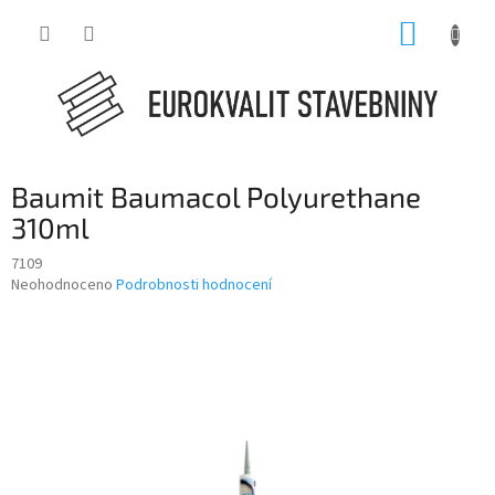
Přejít
NÁKUP
na
obsah
KOŠÍK
Baumit Baumacol Polyurethane
310ml
7109
Průměrné
Neohodnoceno
Podrobnosti hodnocení
hodnocení
produktu
je
0,0
z
5
hvězdiček.